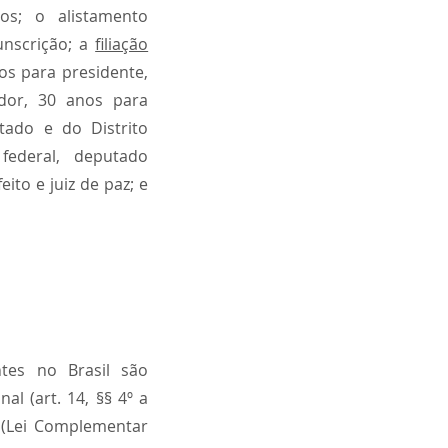
cos; o alistamento
cunscrição; a
filiação
os para presidente,
ador, 30 anos para
tado e do Distrito
federal, deputado
feito e juiz de paz; e
ntes no Brasil são
al (art. 14, §§ 4º a
(Lei Complementar